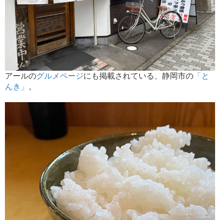
アールの
グルメ
ページ
にも掲載されている、静岡市の
「と
んき」
。